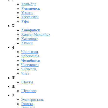
Улан-Удэ
Ульяновск
Усмань
Уссурийск
Уфа
Х
Хабаровск
Ханты-Мансийск
Хасавюрт
Химки
Ч
Чаплыгин
Чебоксары
Челябинск
Череповец
Черкесск
Чита
Ш
Шахты
Щ
Щелково
Э
Электросталь
Элиста