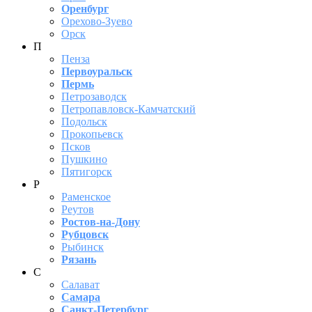
Оренбург
Орехово-Зуево
Орск
П
Пенза
Первоуральск
Пермь
Петрозаводск
Петропавловск-Камчатский
Подольск
Прокопьевск
Псков
Пушкино
Пятигорск
Р
Раменское
Реутов
Ростов-на-Дону
Рубцовск
Рыбинск
Рязань
С
Салават
Самара
Санкт-Петербург