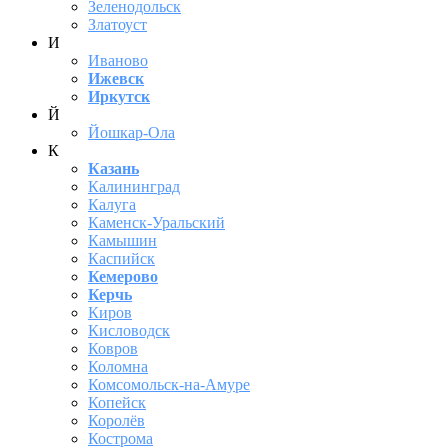
Зеленодольск
Златоуст
И
Иваново
Ижевск
Иркутск
Й
Йошкар-Ола
К
Казань
Калининград
Калуга
Каменск-Уральский
Камышин
Каспийск
Кемерово
Керчь
Киров
Кисловодск
Ковров
Коломна
Комсомольск-на-Амуре
Копейск
Королёв
Кострома