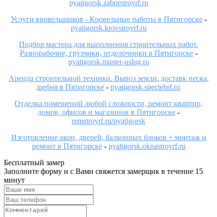
pyatigorsk.zaborstroyrf.ru
Услуги кровельщиков - Кровельные работы в Пятигорске
-
pyatigorsk.krovstroyrf.ru
Подбор мастера для выполнения строительных работ.
Разнорабочие, грузчики, отделочники в Пятигорске
-
pyatigorsk.master-uslug.ru
Аренда строительной техники. Вывоз земли, доставк песка,
щебня в Пятигорске
-
pyatigorsk.spectehrf.ru
Отделка помещений любой сложности, ремонт квартир,
домов, офисов и магазинов в Пятигорске
-
remstroyrf.ru/pyatigorsk
Изготовление окон, дверей, балконных блоков + монтаж и
ремонт в Пятигорске
-
pyatigorsk.oknastroyrf.ru
Бесплатный замер
Заполните форму и с Вами свяжется замерщик в течение 15
минут