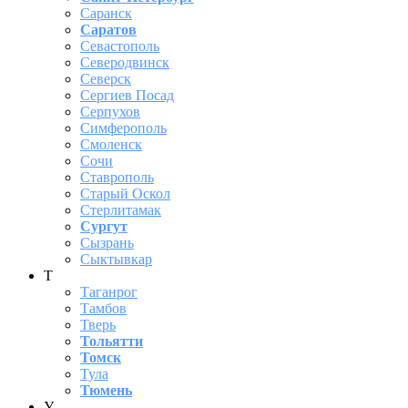
Саранск
Саратов
Севастополь
Северодвинск
Северск
Сергиев Посад
Серпухов
Симферополь
Смоленск
Сочи
Ставрополь
Старый Оскол
Стерлитамак
Сургут
Сызрань
Сыктывкар
Т
Таганрог
Тамбов
Тверь
Тольятти
Томск
Тула
Тюмень
У