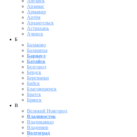
Ангарск
Арзамас
Армавир
Артём
Архангельск
Астрахань
Ачинск
Б
Балаково
Балашиха
Барнаул
Батайск
Белгород
Бердск
Березники
Бийск
Благовещенск
Братск
Брянск
В
Великий Новгород
Владивосток
Владикавказ
Владимир
Волгоград