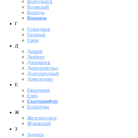
Волгодонск
Волжский
Вологда
Воронеж
Г
Геленджик
Грозный
Грязи
Д
Данков
Дербент
Дзержинск
Димитровград
Долгопрудный
Домодедово
Е
Евпатория
Елец
Екатеринбург
Ессентуки
Ж
Железногорск
Жуковский
З
Задонск