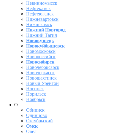
Невинномысск
Нефтекамск
Нефтеюганск
Нижневартовск
Нижнекамск
Нижний Новгород
Нижний Тагил
Новокузнецк
Новокуйбышевск
Новомосковск
Новороссийск
Новосибирск
Новочебоксарск
Новочеркасск
Новошахтинск
Новый Уренгой
Ногинск
Норильск
Ноябрьск
О
Обнинск
Одинцово
Октябрьский
Омск
Орел