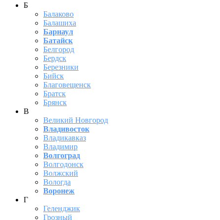
Б
Балаково
Балашиха
Барнаул
Батайск
Белгород
Бердск
Березники
Бийск
Благовещенск
Братск
Брянск
В
Великий Новгород
Владивосток
Владикавказ
Владимир
Волгоград
Волгодонск
Волжский
Вологда
Воронеж
Г
Геленджик
Грозный