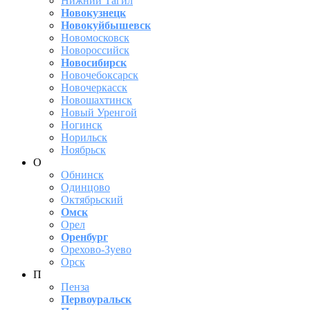
Нижний Тагил
Новокузнецк
Новокуйбышевск
Новомосковск
Новороссийск
Новосибирск
Новочебоксарск
Новочеркасск
Новошахтинск
Новый Уренгой
Ногинск
Норильск
Ноябрьск
О
Обнинск
Одинцово
Октябрьский
Омск
Орел
Оренбург
Орехово-Зуево
Орск
П
Пенза
Первоуральск