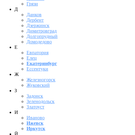
Грязи
Д
Данков
Дербент
Дзержинск
Димитровград
Долгопрудный
Домодедово
Е
Евпатория
Елец
Екатеринбург
Ессентуки
Ж
Железногорск
Жуковский
З
Задонск
Зеленодольск
Златоуст
И
Иваново
Ижевск
Иркутск
Й