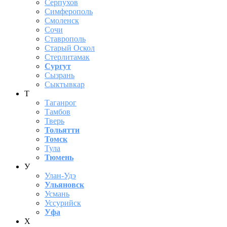
Серпухов
Симферополь
Смоленск
Сочи
Ставрополь
Старый Оскол
Стерлитамак
Сургут
Сызрань
Сыктывкар
Т
Таганрог
Тамбов
Тверь
Тольятти
Томск
Тула
Тюмень
У
Улан-Удэ
Ульяновск
Усмань
Уссурийск
Уфа
Х