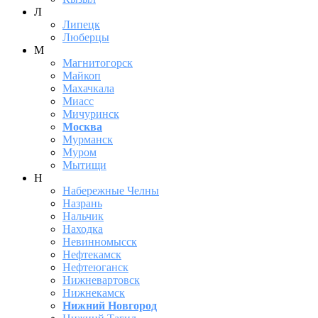
Л
Липецк
Люберцы
М
Магнитогорск
Майкоп
Махачкала
Миасс
Мичуринск
Москва
Мурманск
Муром
Мытищи
Н
Набережные Челны
Назрань
Нальчик
Находка
Невинномысск
Нефтекамск
Нефтеюганск
Нижневартовск
Нижнекамск
Нижний Новгород