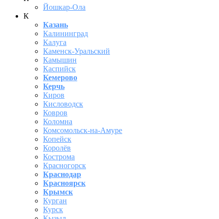
Йошкар-Ола
К
Казань
Калининград
Калуга
Каменск-Уральский
Камышин
Каспийск
Кемерово
Керчь
Киров
Кисловодск
Ковров
Коломна
Комсомольск-на-Амуре
Копейск
Королёв
Кострома
Красногорск
Краснодар
Красноярск
Крымск
Курган
Курск
Кызыл