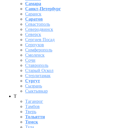
Самара
Санкт-Петербург
Саранск
Саратов
Севастополь
Северодвинск
Северск
Сергиев Посад
Серпухов
Симферополь
Смоленск
Сочи
Ставрополь
Старый Оскол
Стерлитамак
Сургут
Сызрань
Сыктывкар
Т
Таганрог
Тамбов
Тверь
Тольятти
Томск
Тула