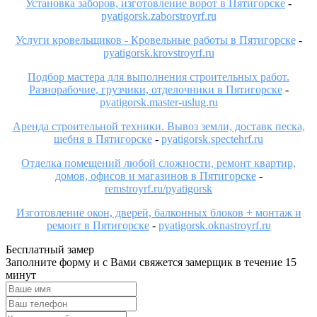
Установка заборов, изготовление ворот в Пятигорске
-
pyatigorsk.zaborstroyrf.ru
Услуги кровельщиков - Кровельные работы в Пятигорске
-
pyatigorsk.krovstroyrf.ru
Подбор мастера для выполнения строительных работ.
Разнорабочие, грузчики, отделочники в Пятигорске
-
pyatigorsk.master-uslug.ru
Аренда строительной техники. Вывоз земли, доставк песка,
щебня в Пятигорске
-
pyatigorsk.spectehrf.ru
Отделка помещений любой сложности, ремонт квартир,
домов, офисов и магазинов в Пятигорске
-
remstroyrf.ru/pyatigorsk
Изготовление окон, дверей, балконных блоков + монтаж и
ремонт в Пятигорске
-
pyatigorsk.oknastroyrf.ru
Бесплатный замер
Заполните форму и с Вами свяжется замерщик в течение 15
минут