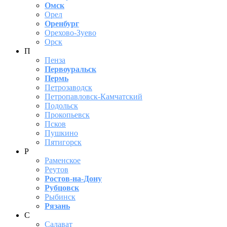
Омск
Орел
Оренбург
Орехово-Зуево
Орск
П
Пенза
Первоуральск
Пермь
Петрозаводск
Петропавловск-Камчатский
Подольск
Прокопьевск
Псков
Пушкино
Пятигорск
Р
Раменское
Реутов
Ростов-на-Дону
Рубцовск
Рыбинск
Рязань
С
Салават