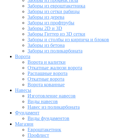
Заборы из профнастила
Заборы из евроштакетника
Заборы из сетки рабицы
Заборы из дерева
Заборы из профтрубы
Заборы 2D и 3D
Заборы Гиттер из 3D сетки
Заборы и столбы из кирпича и блоков
Заборы из бетона
Заборы из поликарбоната
Ворота
Ворота и калитки
Откатные жалюзи ворота
Распашные ворота
Откатные ворота
Ворота кованные
Навесы
Изготовление навесов
Виды навесов
Навес из поликарбоната
Фундамент
Виды фундаментов
Магазин
Евроштакетник
Профлист