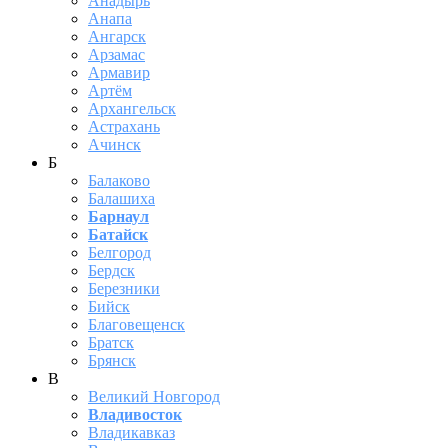
Анадырь
Анапа
Ангарск
Арзамас
Армавир
Артём
Архангельск
Астрахань
Ачинск
Б
Балаково
Балашиха
Барнаул
Батайск
Белгород
Бердск
Березники
Бийск
Благовещенск
Братск
Брянск
В
Великий Новгород
Владивосток
Владикавказ