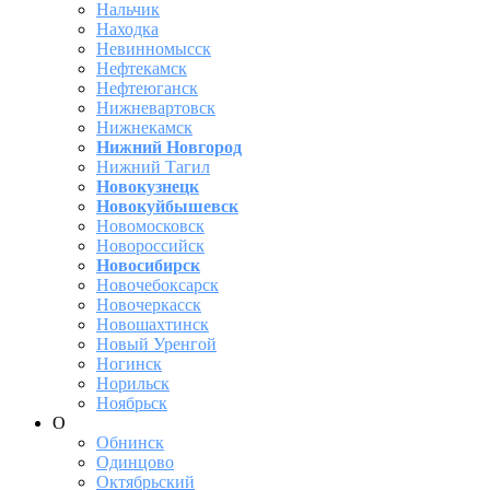
Нальчик
Находка
Невинномысск
Нефтекамск
Нефтеюганск
Нижневартовск
Нижнекамск
Нижний Новгород
Нижний Тагил
Новокузнецк
Новокуйбышевск
Новомосковск
Новороссийск
Новосибирск
Новочебоксарск
Новочеркасск
Новошахтинск
Новый Уренгой
Ногинск
Норильск
Ноябрьск
О
Обнинск
Одинцово
Октябрьский