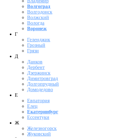
Владимир
Волгоград
Волгодонск
Волжский
Вологда
Воронеж
Г
Геленджик
Грозный
Грязи
Д
Данков
Дербент
Дзержинск
Димитровград
Долгопрудный
Домодедово
Е
Евпатория
Елец
Екатеринбург
Ессентуки
Ж
Железногорск
Жуковский