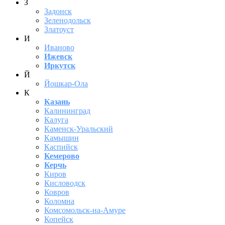
З
Задонск
Зеленодольск
Златоуст
И
Иваново
Ижевск
Иркутск
Й
Йошкар-Ола
К
Казань
Калининград
Калуга
Каменск-Уральский
Камышин
Каспийск
Кемерово
Керчь
Киров
Кисловодск
Ковров
Коломна
Комсомольск-на-Амуре
Копейск