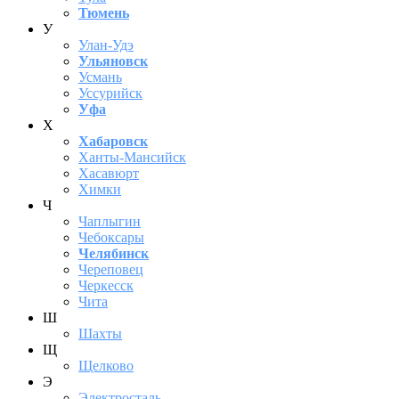
Тюмень
У
Улан-Удэ
Ульяновск
Усмань
Уссурийск
Уфа
Х
Хабаровск
Ханты-Мансийск
Хасавюрт
Химки
Ч
Чаплыгин
Чебоксары
Челябинск
Череповец
Черкесск
Чита
Ш
Шахты
Щ
Щелково
Э
Электросталь